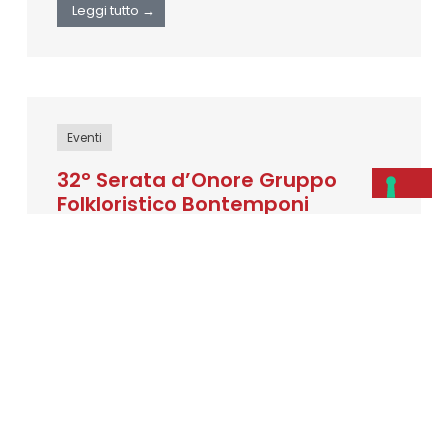
Leggi tutto →
Eventi
32° Serata d’Onore Gruppo
Folkloristico Bontemponi
Luglio 10, 2023
1 Luglio 2023 “Ridre e donare, basta scùmissiare!”
Questo è il messaggio partito dal palco della
32° Serata d’Onore, organizzata dal Gruppo
Folkloristico …
Leggi tutto →