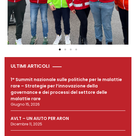
ULTIMI ARTICOLI
1° Summit nazionale sulle politiche per le malattie
rare – Strategie per l’innovazione della
governance e dei processi del settore delle
malattie rare
Giugno 15, 2026
AVLT – UN AIUTO PER ARON
Dicembre 11, 2025